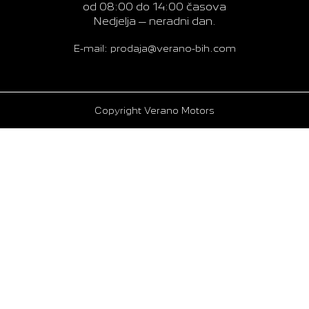
od 08:00 do 14:00 časova
Nedjelja – neradni dan.
E-mail: prodaja@verano-bih.com
Copyright Verano Motors