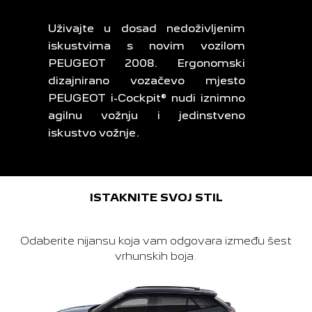
Uživajte u dosad nedoživljenim
iskustvima s novim vozilom
PEUGEOT 2008. Ergonomski
dizajnirano vozačevo mjesto
PEUGEOT i-Cockpit® nudi iznimno
agilnu vožnju i jedinstveno
iskustvo vožnje.
ISTAKNITE SVOJ STIL
Odaberite nijansu koja vam odgovara između šest
vrhunskih boja.