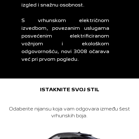
izgled i snažnu osobnost.
S vrhunskom električnom
izvedbom, povezanim uslugama
posvećenim elektrificiranom
vožnjom i ekološkom
odgovornošću, novi 3008 očarava
već pri prvom pogledu.
ISTAKNITE SVOJ STIL
Odaberite nijansu koja vam odgovara između šest
vrhunskih boja.