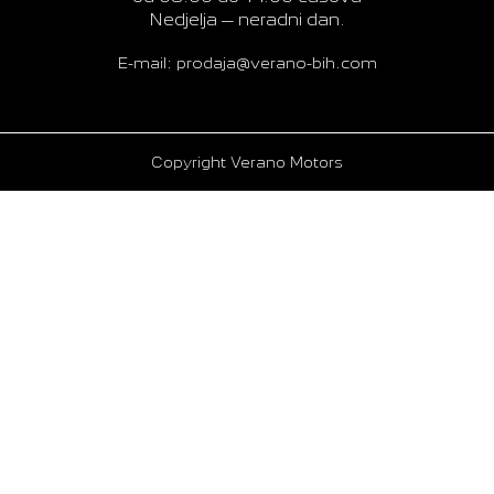
Nedjelja – neradni dan.
E-mail: prodaja@verano-bih.com
Copyright Verano Motors