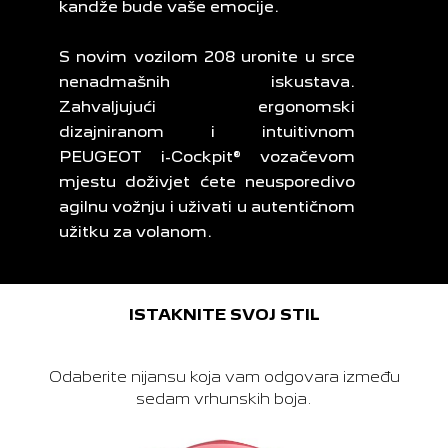
kandže bude vaše emocije.
S novim vozilom 208 uronite u srce
nenadmašnih iskustava.
Zahvaljujući ergonomski
dizajniranom i intuitivnom
PEUGEOT i-Cockpit® vozačevom
mjestu doživjet ćete neusporedivo
agilnu vožnju i uživati u autentičnom
užitku za volanom.
ISTAKNITE SVOJ STIL
Odaberite nijansu koja vam odgovara između
sedam vrhunskih boja.