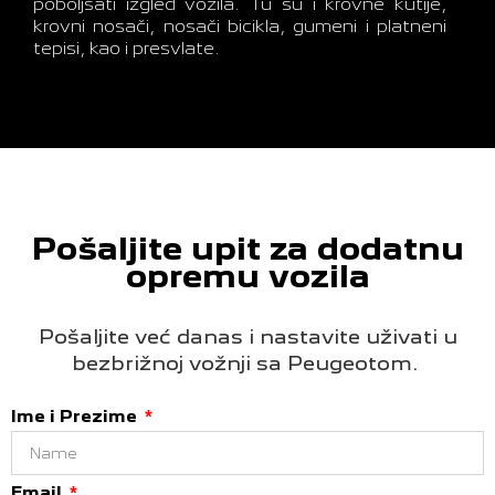
poboljšati izgled vozila. Tu su i krovne kutije,
krovni nosači, nosači bicikla, gumeni i platneni
tepisi, kao i presvlate.
Pošaljite upit za dodatnu
opremu vozila
Pošaljite već danas i nastavite uživati u
bezbrižnoj vožnji sa Peugeotom.
Ime i Prezime
Email